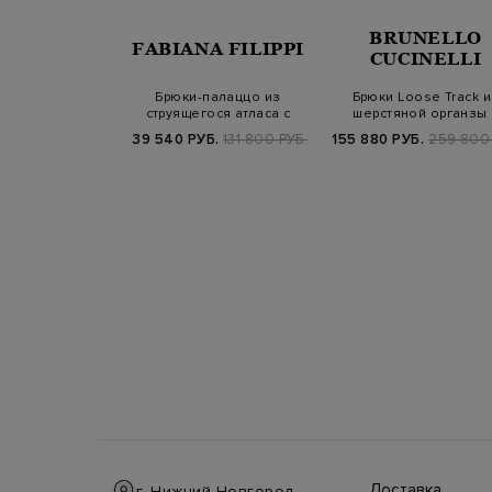
BRUNELLO
A FILIPPI
FABIANA FILIPPI
CUCINELLI
шерстяного и
Брюки-палаццо из
Брюки Loose Track и
го крепа с
струящегося атласа с
шерстяной органзы 
нными ск…
заложенными скла…
эластичным по…
Б.
159 800 РУБ.
39 540 РУБ.
131 800 РУБ.
155 880 РУБ.
259 800 
Доставка
г. Нижний Новгород