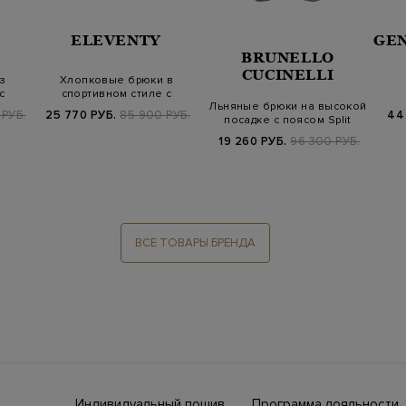
ELEVENTY
GE
BRUNELLO
CUCINELLI
з
Хлопковые брюки в
с
спортивном стиле с
Льняные брюки на высокой
лампасами и поясо…
з
РУБ.
25 770 РУБ.
85 900 РУБ.
44
посадке с поясом Split
19 260 РУБ.
96 300 РУБ.
ВСЕ ТОВАРЫ БРЕНДА
Индивидуальный пошив
Программа лояльности