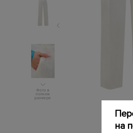
Фото в
полном
размере
Пер
на 