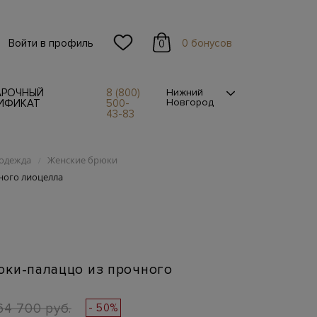
Войти в профиль
0 бонусов
0
АРОЧНЫЙ
8 (800)
Нижний
Новгород
ИФИКАТ
500-
43-83
одежда
Женские брюки
/
ного лиоцелла
юки-палаццо из прочного
64 700 руб.
- 50%