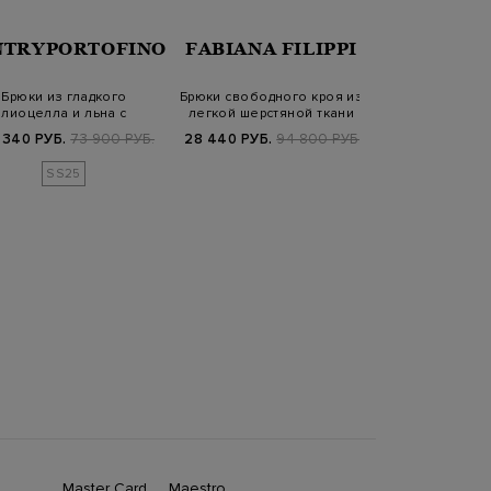
NTRYPORTOFINO
FABIANA FILIPPI
GENTRYPO
Брюки из гладкого
Брюки свободного кроя из
Однотонные 
лиоцелла и льна с
легкой шерстяной ткани
гладкого м
аложенными складк…
эластичным
 340 РУБ.
73 900 РУБ.
28 440 РУБ.
94 800 РУБ.
43 320 РУБ.
7
SS25
SS2
Master Card
Maestro