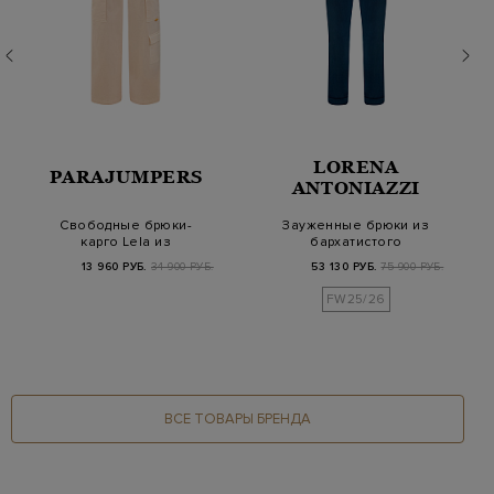
LORENA
PARAJUMPERS
ANTONIAZZI
Свободные брюки-
Зауженные брюки из
карго Lela из
бархатистого
хлопкового твила
хлопкового велюра
13 960 РУБ.
34 900 РУБ.
53 130 РУБ.
75 900 РУБ.
Pima
FW25/26
ВСЕ ТОВАРЫ БРЕНДА