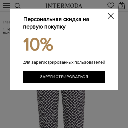
0
Персональная скидка на
Главная
Женщинам
Женская одежда
Женские брюки
/
/
/
первую покупку
Брюки-палаццо в монохромной черно-белой гамме с
/
высокой посадкой
10%
для зарегистрированных пользователей
ЗАРЕГИСТРИРОВАТЬСЯ