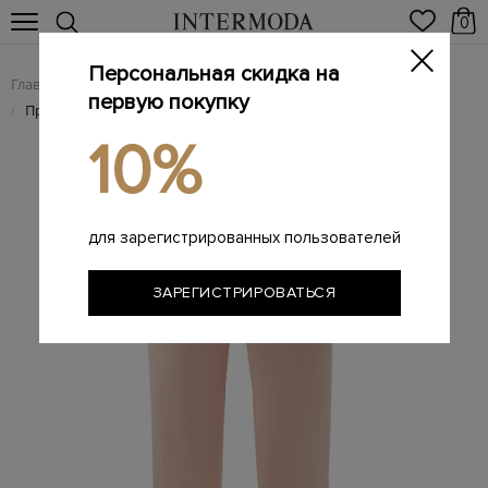
0
Персональная скидка на
Главная
Женщинам
Женская одежда
Женские брюки
/
/
/
первую покупку
Прямые брюки из костюмной ткани
/
10%
для зарегистрированных пользователей
ЗАРЕГИСТРИРОВАТЬСЯ