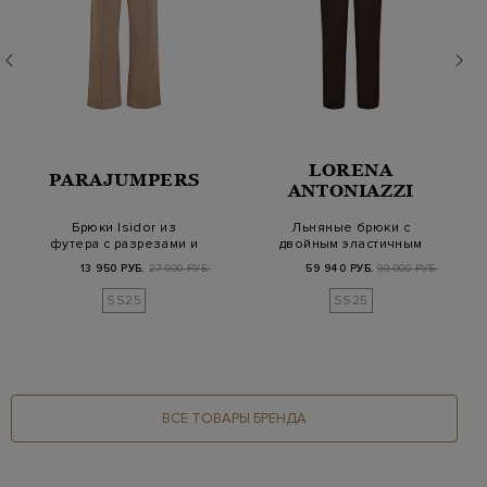
LORENA
PARAJUMPERS
ANTONIAZZI
Брюки Isidor из
Льняные брюки с
футера с разрезами и
двойным эластичным
вышитым логотипом
поясом и окантовкой
13 950 РУБ.
27 900 РУБ.
59 940 РУБ.
99 900 РУБ.
SS25
SS25
ВСЕ ТОВАРЫ БРЕНДА