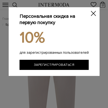
0
Персональная скидка на
Главная
Женщинам
Женская одежда
Женские брюки
/
/
/
первую покупку
Брюки из шерстяной ткани с отворотами
/
10%
для зарегистрированных пользователей
ЗАРЕГИСТРИРОВАТЬСЯ