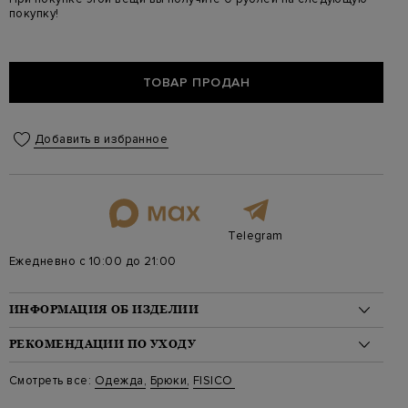
покупку!
ТОВАР ПРОДАН
Добавить в избранное
Telegram
Ежедневно с 10:00 до 21:00
ИНФОРМАЦИЯ ОБ ИЗДЕЛИИ
Материал: вискоза 60%, хлопок 25%, шелк 15%
РЕКОМЕНДАЦИИ ПО УХОДУ
На модели: 168/88/58/59 на модели размер S
Цвет: Мульти
Стирка: Ручная стирка при температуре воды до 40 градусов
Смотреть все:
Одежда
,
Брюки
,
FISICO
Артикул: fn59va f9042
Отбеливание: Отбеливание запрещено
Сушка: Барабанная сушка запрещена