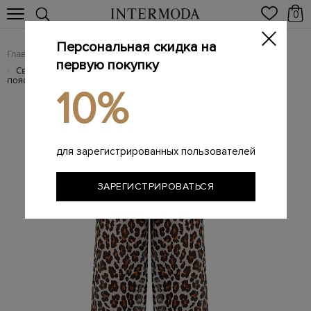
0
Персональная скидка на
Главная
Женщинам
Женская одежда
Женские брюки
/
/
/
первую покупку
Свободные брюки с анималистичным принтом и эластичным
/
поясом
10%
для зарегистрированных пользователей
ЗАРЕГИСТРИРОВАТЬСЯ