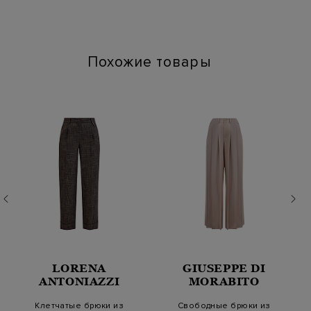
Химчистка: Сухая чистка для символа "P"
Глажение: Глажка при температуре подошвы утюга до 110
градусов
Похожие товары
LORENA
GIUSEPPE DI
ANTONIAZZI
MORABITO
Клетчатые брюки из
Свободные брюки из