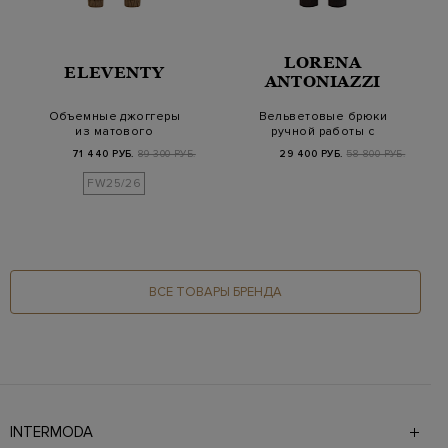
LORENA
ELEVENTY
ANTONIAZZI
Объемные джоггеры
Вельветовые брюки
из матового
ручной работы с
стеганого твила на
нашивкой из кожи
71 440 РУБ.
89 300 РУБ.
29 400 РУБ.
58 800 РУБ.
кнопк…
FW25/26
ВСЕ ТОВАРЫ БРЕНДА
INTERMODA