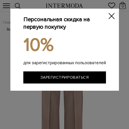
0
Персональная скидка на
Главная
Женщинам
Женская одежда
Женские брюки
/
/
/
первую покупку
Высокие брюки-палаццо из гладкой шерсти с защипами
/
10%
для зарегистрированных пользователей
ЗАРЕГИСТРИРОВАТЬСЯ