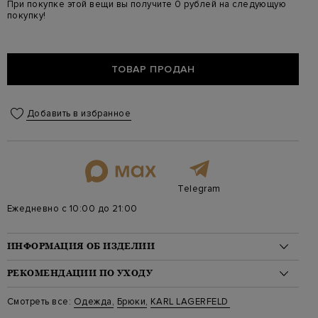
При покупке этой вещи вы получите 0 рублей на следующую
покупку!
ТОВАР ПРОДАН
Добавить в избранное
Telegram
Ежедневно с 10:00 до 21:00
ИНФОРМАЦИЯ ОБ ИЗДЕЛИИ
Материал: вискоза 74%, полиамид 23%, эластан 3%
РЕКОМЕНДАЦИИ ПО УХОДУ
На модели: 175/82/60/91 на модели размер S
Стиль: Леггинсы
Стирка: Обычная стирка при температуре воды до 30 градусов
Смотреть все:
Одежда
,
Брюки
,
KARL LAGERFELD
Цвет: Черный
Отбеливание: Отбеливание запрещено