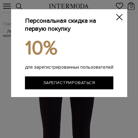
0
Персональная скидка на
Главная
Женщинам
Женская одежда
Женские брюки
/
/
/
первую покупку
Леггинсы с жаккардовым принтом на поясе и разрезами на
/
молнии
10%
для зарегистрированных пользователей
ЗАРЕГИСТРИРОВАТЬСЯ