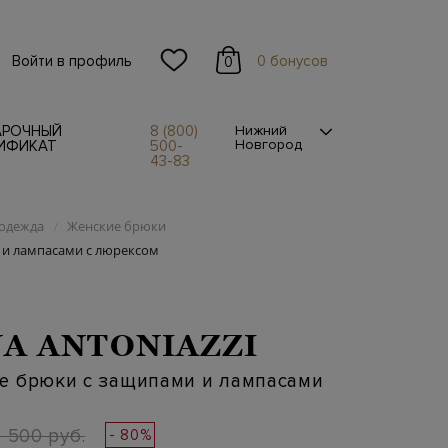
Войти в профиль
0 бонусов
0
АРОЧНЫЙ
8 (800)
Нижний
Новгород
ИФИКАТ
500-
43-83
одежда
Женские брюки
/
и лампасами с люрексом
A ANTONIAZZI
е брюки с защипами и лампасами
1 500 руб.
- 80%