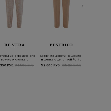
LOR
RE VERA
PESERICO
ANTONI
ггеры из окрашенного
Брюки из шерсти, кашемира
Костюмные 
вручную хлопка с
и шелка с цепочкой Punto
шерсти с ш
эластичным по…
Luc…
узором и з
 350 РУБ.
34 500 РУБ.
52 600 РУБ.
105 200 РУБ.
62 580 РУБ.
8
FW25/