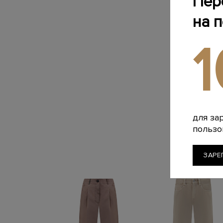
Пер
на 
для за
пользо
ЗАРЕ