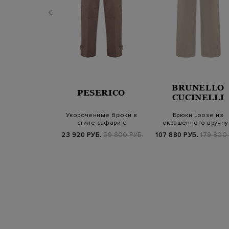
RENA
BRUNELLO
PESERICO
NIAZZI
CUCINELLI
е брюки с
Укороченные брюки в
Брюки Loose из
й вставкой на
стиле сафари с
окрашенного вручн
и кулиск…
регулируемым низом…
хлопкового бархат
Б.
88 700 РУБ.
23 920 РУБ.
59 800 РУБ.
107 880 РУБ.
179 800 
SS25