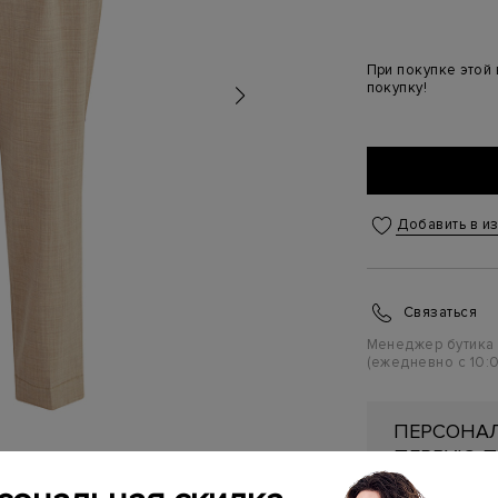
При покупке этой
покупку!
Добавить в и
Связаться
Менеджер бутика
(ежедневно с 10:0
ПЕРСОНАЛ
ПЕРВУЮ П
Подробнее