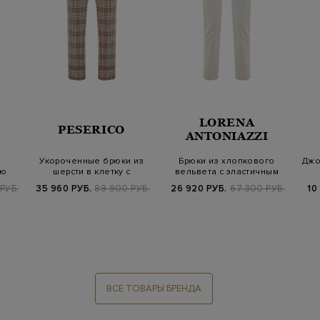
LORENA
PESERICO
ANTONIAZZI
Укороченные брюки из
Брюки из хлопкового
Джо
ую
шерсти в клетку с
вельвета с эластичным
а
цепочками Punto…
поясом на ку…
РУБ.
35 960 РУБ.
89 900 РУБ.
26 920 РУБ.
67 300 РУБ.
10
ВСЕ ТОВАРЫ БРЕНДА