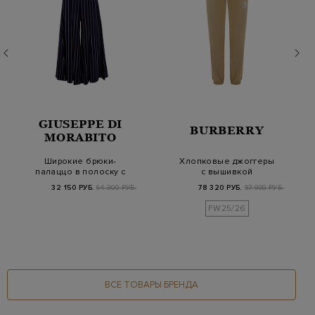
GIUSEPPE DI
BURBERRY
MORABITO
Широкие брюки-
Хлопковые джоггеры
палаццо в полоску с
с вышивкой
фактурными
Equestrian Knight
32 150 РУБ.
64 300 РУБ.
78 320 РУБ.
97 900 РУБ.
защипами
Design
FW25/26
ВСЕ ТОВАРЫ БРЕНДА