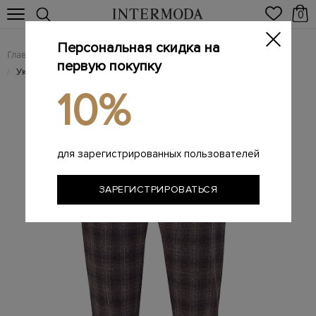
0
Персональная скидка на
Главная
Женщинам
Женская одежда
Женские брюки
/
/
/
первую покупку
Укороченные брюки-slim из шерстяной фланели
/
10%
для зарегистрированных пользователей
ЗАРЕГИСТРИРОВАТЬСЯ