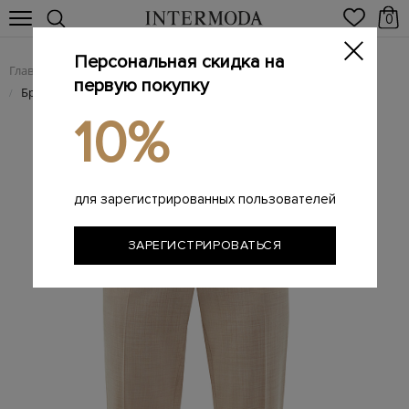
0
Персональная скидка на
Главная
Женщинам
Женская одежда
Женские брюки
/
/
/
первую покупку
Брюки из шерстяной ткани с мерцающей отделкой
/
10%
для зарегистрированных пользователей
ЗАРЕГИСТРИРОВАТЬСЯ