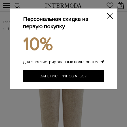
0
Персональная скидка на
Главная
Женщинам
Женская одежда
Женские брюки
/
/
/
первую покупку
Шерстяные брюки с мерцающей нитью ламе
/
10%
для зарегистрированных пользователей
ЗАРЕГИСТРИРОВАТЬСЯ