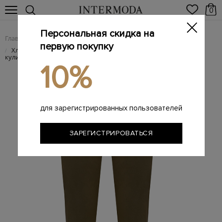
0
Персональная скидка на
Главная
Женщинам
Женская одежда
Женские брюки
/
/
/
первую покупку
Хлопковые брюки с эластичным трикотажным поясом на
/
кулиске
10%
для зарегистрированных пользователей
ЗАРЕГИСТРИРОВАТЬСЯ