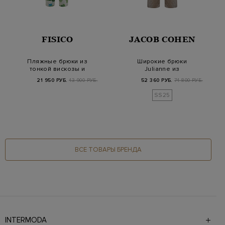
FISICO
JACOB COHEN
Пляжные брюки из
Широкие брюки
тонкой вискозы и
Julianne из
хлопка с принтом
парфюмированного
21 950 РУБ.
43 900 РУБ.
52 360 РУБ.
74 800 РУБ.
поплина с к…
SS25
ВСЕ ТОВАРЫ БРЕНДА
INTERMODA