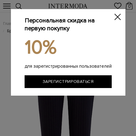
0
Персональная скидка на
Главная
Женщинам
Женская одежда
Женские брюки
/
/
/
первую покупку
Брюки в расслабленном стиле из шерсти в полоску
/
10%
для зарегистрированных пользователей
ЗАРЕГИСТРИРОВАТЬСЯ