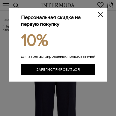
0
Персональная скидка на
Главная
Женщинам
Женская одежда
Женские брюки
/
/
/
первую покупку
Брюки из тонкой шерсти с графичными стрелками и
/
отворотами
10%
для зарегистрированных пользователей
ЗАРЕГИСТРИРОВАТЬСЯ