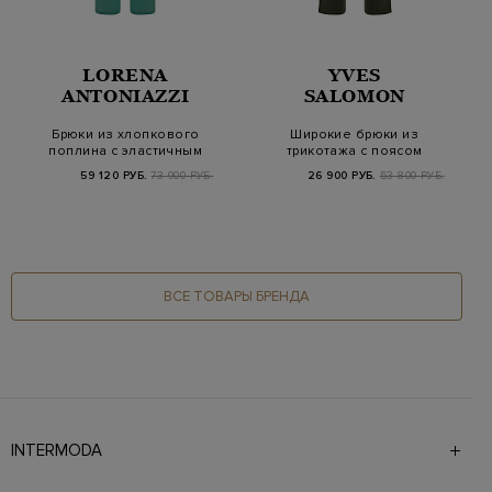
LORENA
YVES
ANTONIAZZI
SALOMON
Брюки из хлопкового
Широкие брюки из
поплина с эластичным
трикотажа с поясом
поясом и кули…
на контрастной кул…
59 120 РУБ.
73 900 РУБ.
26 900 РУБ.
53 800 РУБ.
ВСЕ ТОВАРЫ БРЕНДА
INTERMODA
Галерея бутиков INTERMODA представляет более 60
брендов на 4 этажах в самом центре города. На сайте