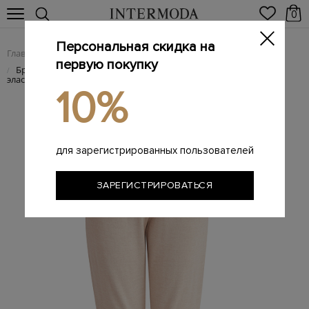
0
Персональная скидка на
Главная
Женщинам
Женская одежда
Женские брюки
/
/
/
первую покупку
Брюки комфортного кроя из кашемира и шелка на широком
/
эластичном поясе
10%
для зарегистрированных пользователей
ЗАРЕГИСТРИРОВАТЬСЯ