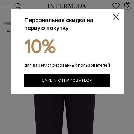
0
Персональная скидка на
Главная
Женщинам
Женская одежда
Женские брюки
/
/
/
первую покупку
Джоггеры с лампасами и поясом из нейлона technique
/
10%
для зарегистрированных пользователей
ЗАРЕГИСТРИРОВАТЬСЯ