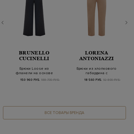
BRUNELLO
LORENA
CUCINELLI
ANTONIAZZI
Брюки Loose из
Брюки из хлопкового
фланели на основе
габардина с
шерсти и кашемира
контрастными
150 960 РУБ.
188 700 РУБ.
18 560 РУБ.
92 800 РУБ.
лампасами…
ВСЕ ТОВАРЫ БРЕНДА