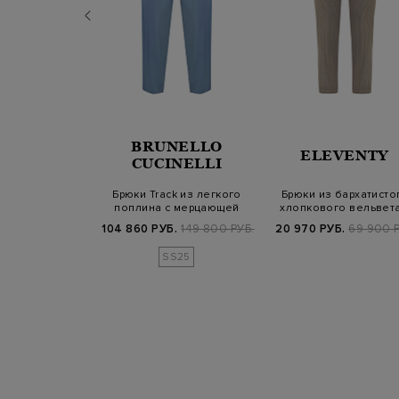
RENA
BRUNELLO
ELEVENTY
NIAZZI
CUCINELLI
ые брюки из
Брюки Track из легкого
Брюки из бархатисто
 габардина с
поплина с мерцающей
хлопкового вельвета
 деталью
шлевкой Мон…
поясом на…
Б.
68 400 РУБ.
104 860 РУБ.
149 800 РУБ.
20 970 РУБ.
69 900 Р
SS25