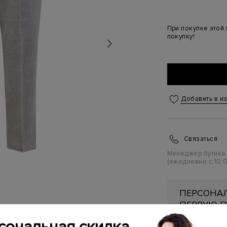
При покупке этой
покупку!
Добавить в и
Связаться
Менеджер бутика
(ежедневно с 10:0
ПЕРСОНАЛ
ПЕРВУЮ П
Подробнее