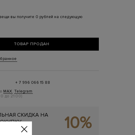
 вещи вы получите 0 рублей на следующую
ТОВАР ПРОДАН
збранное
+ 7 996 066 15 88
 в
MAX
,
Telegram
0 до 21:00)
ЬНАЯ СКИДКА НА
10%
ОКУПКУ