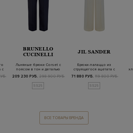
BRUNELLO
JIL SANDER
CUCINELLI
го
Льняные брюки Corset с
Брюки-палаццо из
 с
поясом в тон и деталью
струящегося ацетата с
хл
Мониль
жемчужным напыл…
УБ.
209 230 РУБ.
298 900 РУБ.
71 880 РУБ.
119 800 РУБ.
SS25
SS25
ВСЕ ТОВАРЫ БРЕНДА