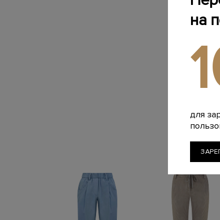
Пер
на 
для за
пользо
ЗАРЕ