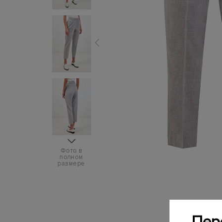
Фото в
полном
размере