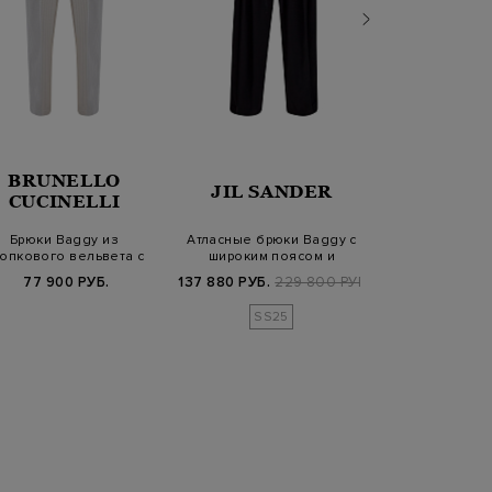
BRUNELLO
GIUSEP
JIL SANDER
CUCINELLI
MORA
Брюки Baggy из
Атласные брюки Baggy с
Брюки-палаццо
опкового вельвета с
широким поясом и
шерстяной 
защипами
регулируемым н…
фактурны
77 900 РУБ.
137 880 РУБ.
229 800 РУБ.
41 600 РУБ.
8
SS25