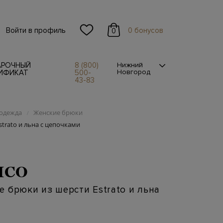
Войти в профиль
0 бонусов
0
АРОЧНЫЙ
8 (800)
Нижний
Новгород
ИФИКАТ
500-
43-83
одежда
Женские брюки
/
trato и льна с цепочками
ICO
 брюки из шерсти Estrato и льна
и