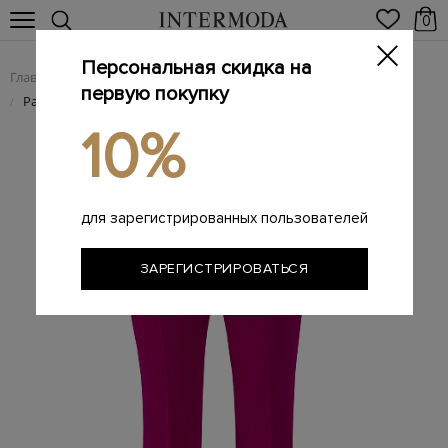
0
Персональная скидка на
Главная
Женщинам
Женская одежда
Женские брюки
/
/
/
первую покупку
Расклешенные брюки из шерстяной ткани
/
10%
для зарегистрированных пользователей
ЗАРЕГИСТРИРОВАТЬСЯ