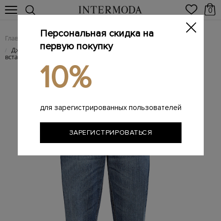
0
Персональная скидка на
Главная
Женщинам
Женская одежда
Женские джинсы
/
/
/
первую покупку
Джинсы Tapered Leg из денима Authentic с ювелирной
/
вставкой
10%
для зарегистрированных пользователей
ЗАРЕГИСТРИРОВАТЬСЯ