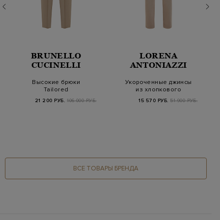
BRUNELLO
LORENA
CUCINELLI
ANTONIAZZI
Высокие брюки
Укороченные джинсы
Tailored
из хлопкового
с заложенными
денима с нашивкой в
21 200 РУБ.
106 000 РУБ.
15 570 РУБ.
51 900 РУБ.
складками
т…
ВСЕ ТОВАРЫ БРЕНДА