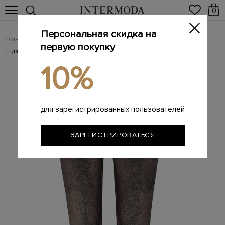
0
Персональная скидка на
Главная
Женщинам
Женская одежда
Женские джинсы
/
/
/
первую покупку
джинсы
/
10%
для зарегистрированных пользователей
ЗАРЕГИСТРИРОВАТЬСЯ