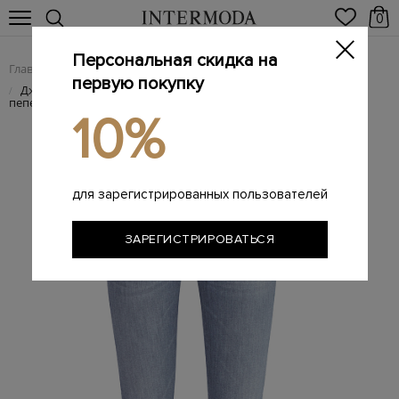
0
Персональная скидка на
Главная
Женщинам
Женская одежда
Женские джинсы
/
/
/
первую покупку
Джинсы Kimberly из денима Курабо в приглушенном
/
пепельно-сером оттенке
10%
для зарегистрированных пользователей
ЗАРЕГИСТРИРОВАТЬСЯ