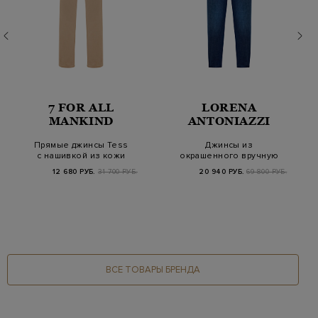
7 FOR ALL
LORENA
MANKIND
ANTONIAZZI
Прямые джинсы Tess
Джинсы из
с нашивкой из кожи
окрашенного вручную
на поясе
денима с
12 680 РУБ.
31 700 РУБ.
20 940 РУБ.
69 800 РУБ.
трикотажным поя…
ВСЕ ТОВАРЫ БРЕНДА