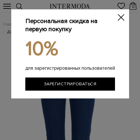
0
Персональная скидка на
Главная
Женщинам
Женская одежда
Женские джинсы
/
/
/
первую покупку
Джинсы Diana из хлопкового денима цвета Индиго
/
10%
для зарегистрированных пользователей
ЗАРЕГИСТРИРОВАТЬСЯ