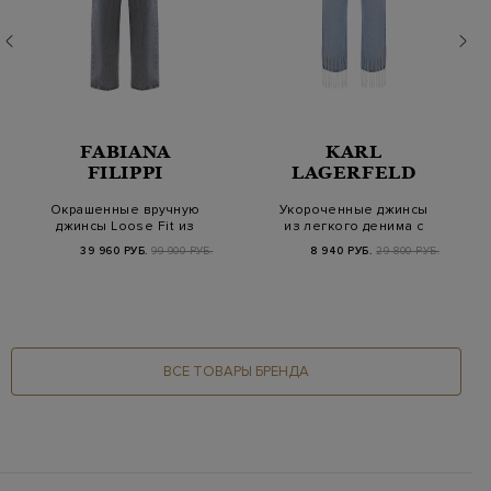
FABIANA
KARL
FILIPPI
LAGERFELD
Окрашенные вручную
Укороченные джинсы
джинсы Loose Fit из
из легкого денима с
хлопкового дени…
мерцающими подв…
39 960 РУБ.
99 900 РУБ.
8 940 РУБ.
29 800 РУБ.
ВСЕ ТОВАРЫ БРЕНДА