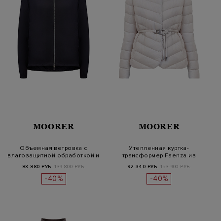
MOORER
MOORER
Объемная ветровка с
Утепленная куртка-
влагозащитной обработкой и
трансформер Faenza из
съемным…
стеганой тафты…
83 880 РУБ.
139 800 РУБ.
92 340 РУБ.
153 900 РУБ.
-40%
-40%