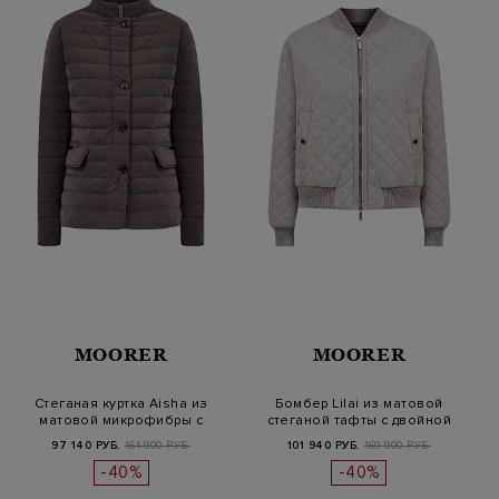
MOORER
MOORER
Стеганая куртка Aisha из
Бомбер Lilai из матовой
матовой микрофибры с
стеганой тафты с двойной
пуховым…
засте…
97 140 РУБ.
161 900 РУБ.
101 940 РУБ.
169 900 РУБ.
-40%
-40%