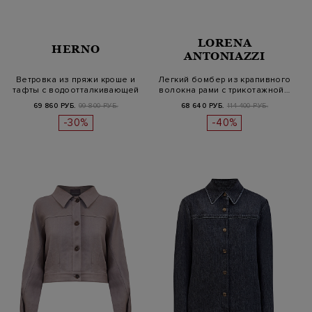
LORENA
HERNO
ANTONIAZZI
Ветровка из пряжи кроше и
Легкий бомбер из крапивного
тафты с водоотталкивающей
волокна рами с трикотажной…
пр…
69 860 РУБ.
99 800 РУБ.
68 640 РУБ.
114 400 РУБ.
-30%
-40%