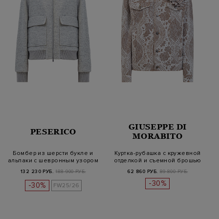
GIUSEPPE DI
PESERICO
MORABITO
Бомбер из шерсти букле и
Куртка-рубашка с кружевной
альпаки с шевронным узором
отделкой и съемной брошью
в…
F…
132 230 РУБ.
188 900 РУБ.
62 860 РУБ.
89 800 РУБ.
-30%
-30%
FW25/26