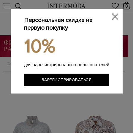
0
Персональная скидка на
Женские куртки
Главная
первую покупку
Женщинам
Одежда
Куртки
/
/
/
10%
ФИЛЬТРОВАТЬ
СОРТИРОВАТЬ
для зарегистрированных пользователей
ЗАРЕГИСТРИРОВАТЬСЯ