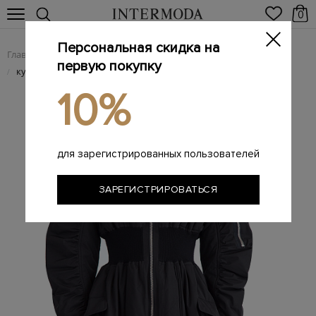
0
Персональная скидка на
Главная
Женщинам
Женская одежда
Женские куртки
/
/
/
первую покупку
куртка
/
10%
для зарегистрированных пользователей
ЗАРЕГИСТРИРОВАТЬСЯ