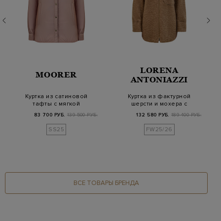
LORENA
MOORER
ANTONIAZZI
Куртка из сатиновой
Куртка из фактурной
тафты с мягкой
шерсти и мохера с
стеганой
кожаной деталью
83 700 РУБ.
139 500 РУБ.
132 580 РУБ.
189 400 РУБ.
подкладкой…
SS25
FW25/26
ВСЕ ТОВАРЫ БРЕНДА