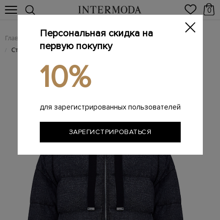
0
Персональная скидка на
Главная
Женщинам
Женская одежда
Женские куртки
/
/
/
первую покупку
Стеганая куртка из смесовой шерсти с разрезами на рукавах
/
10%
для зарегистрированных пользователей
ЗАРЕГИСТРИРОВАТЬСЯ