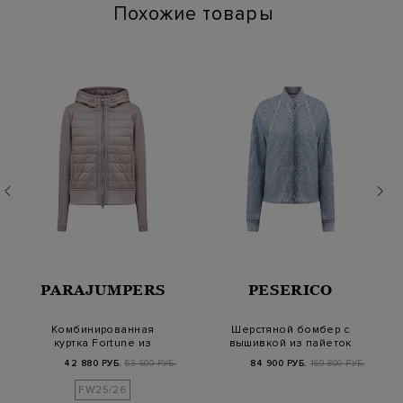
Похожие товары
PARAJUMPERS
PESERICO
Комбинированная
Шерстяной бомбер с
куртка Fortune из
вышивкой из пайеток
нейлоновой тафты и
и трикотажными…
42 880 РУБ.
53 600 РУБ.
84 900 РУБ.
169 800 РУБ.
ф…
FW25/26