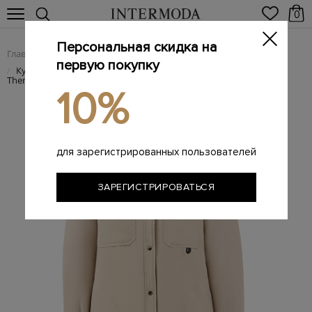
0
Персональная скидка на
Главная
Женщинам
Женская одежда
Женские куртки
/
/
/
первую покупку
Куртка из водоотталкивающей тафты с утеплителем
/
Thermore© и деталью Мониль
10%
для зарегистрированных пользователей
ЗАРЕГИСТРИРОВАТЬСЯ