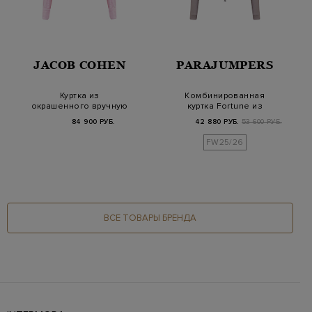
JACOB COHEN
PARAJUMPERS
Куртка из
Комбинированная
окрашенного вручную
куртка Fortune из
хлопкового денима с
нейлоновой тафты и
84 900 РУБ.
42 880 РУБ.
53 600 РУБ.
патч…
ф…
FW25/26
ВСЕ ТОВАРЫ БРЕНДА