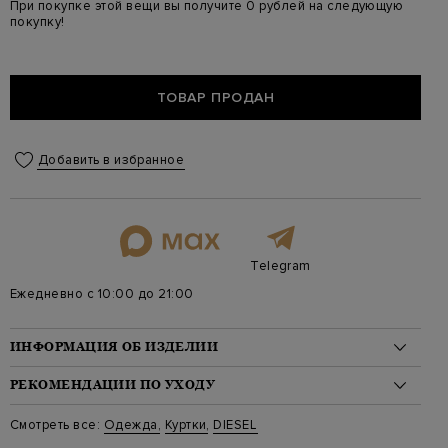
При покупке этой вещи вы получите 0 рублей на следующую
покупку!
ТОВАР ПРОДАН
Добавить в избранное
Telegram
Ежедневно с 10:00 до 21:00
ИНФОРМАЦИЯ ОБ ИЗДЕЛИИ
Материал: хлопок 50%, лиоцелл 50%
РЕКОМЕНДАЦИИ ПО УХОДУ
На модели: 175/81/61/91 на модели размер S
Стиль: Джинсовые
Стирка: Деликатная стирка при температуре воды до 30
Смотреть все:
Одежда
,
Куртки
,
DIESEL
Цвет: Черный
градусов