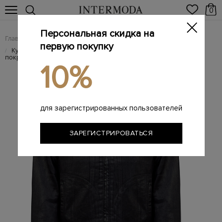
0
Персональная скидка на
Главная
Женщинам
Женская одежда
Женские куртки
/
/
/
первую покупку
Куртка De-Mornin в мотоциклетном стиле из денима с
/
покрытием
10%
для зарегистрированных пользователей
ЗАРЕГИСТРИРОВАТЬСЯ