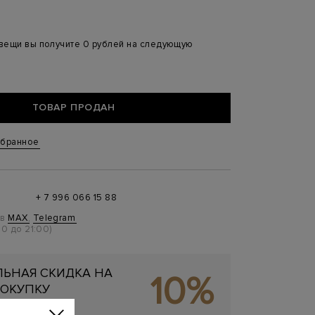
 вещи вы получите 0 рублей на следующую
ТОВАР ПРОДАН
збранное
+ 7 996 066 15 88
 в
MAX
,
Telegram
0 до 21:00)
ЬНАЯ СКИДКА НА
10%
ОКУПКУ