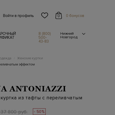
Войти в профиль
0 бонусов
0
АРОЧНЫЙ
8 (800)
Нижний
Новгород
ИФИКАТ
500-
43-83
одежда
Женские куртки
/
ереливчатым эффектом
A ANTONIAZZI
куртка из тафты с переливчатым
137 800 руб.
- 50%