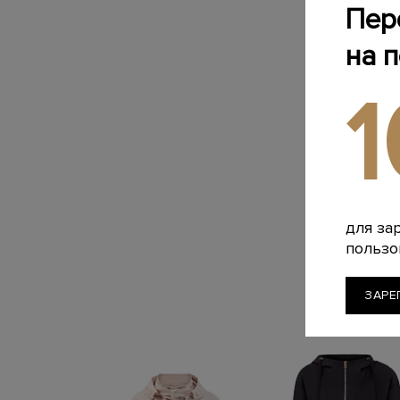
Пер
на 
для за
пользо
ЗАРЕ