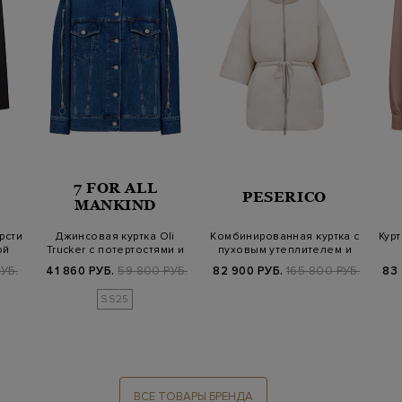
7 FOR ALL
PESERICO
MANKIND
рсти
Джинсовая куртка Oli
Комбинированная куртка с
Кур
ой
Trucker с потертостями и
пуховым утеплителем и
разрезам…
рукавам…
УБ.
41 860 РУБ.
59 800 РУБ.
82 900 РУБ.
165 800 РУБ.
83 
SS25
ВСЕ ТОВАРЫ БРЕНДА