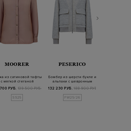
GIUSEP
MOORER
PESERICO
MORA
Куртка из х
тка из сатиновой тафты
Бомбер из шерсти букле и
денима с 
с мягкой стеганой
альпаки с шевронным
Constella
подкладкой…
узором в…
68 460 РУБ.
9
700 РУБ.
139 500 РУБ.
132 230 РУБ.
188 900 РУБ.
SS2
SS25
FW25/26