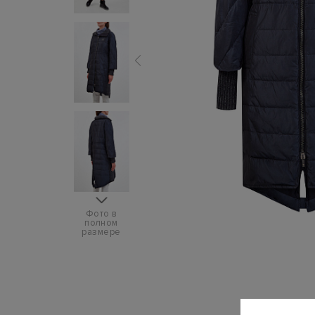
Фото в
полном
размере