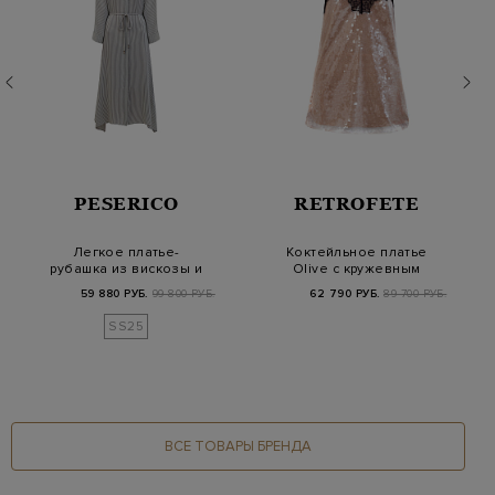
PESERICO
RETROFETE
Легкое платье-
Коктейльное платье
рубашка из вискозы и
Olive с кружевным
шелка в полоску
лифом и пайетками
59 880 РУБ.
99 800 РУБ.
62 790 РУБ.
89 700 РУБ.
SS25
ВСЕ ТОВАРЫ БРЕНДА