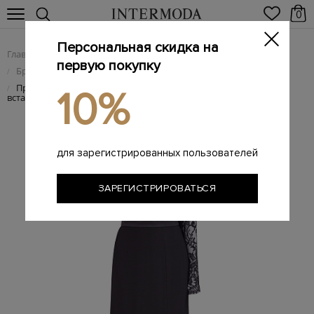
0
Персональная скидка на
Главная
Женщинам
Женская одежда
/
/
первую покупку
Брендовые женские платья
/
Приталенное платье-макси на одно плечо с кружевной
/
10%
вставкой
для зарегистрированных пользователей
ЗАРЕГИСТРИРОВАТЬСЯ