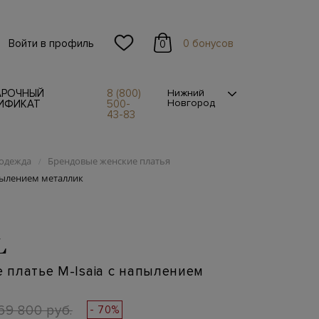
Войти в профиль
0 бонусов
0
АРОЧНЫЙ
8 (800)
Нижний
Новгород
ИФИКАТ
500-
43-83
одежда
Брендовые женские платья
/
пылением металлик
L
платье M-Isaia с напылением
69 800 руб.
- 70%