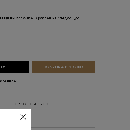
 вещи вы получите 0 рублей на следующую
ТЬ
ПОКУПКА В 1 КЛИК
збранное
+ 7 996 066 15 88
 в
MAX
,
Telegram
0 до 21:00)