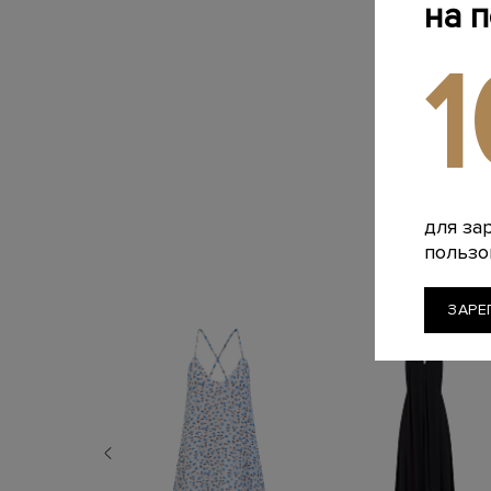
на 
для за
пользо
ЗАРЕ