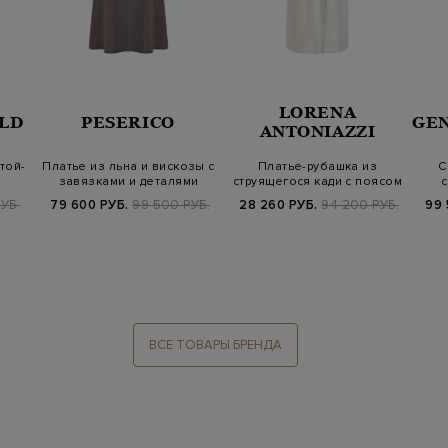
LORENA
LD
PESERICO
GE
ANTONIAZZI
той-
Платье из льна и вискозы с
Платье-рубашка из
С
завязками и деталями
струящегося кади с поясом
с
Punto…
в тон
УБ.
79 600 РУБ.
99 500 РУБ.
28 260 РУБ.
94 200 РУБ.
99 
ВСЕ ТОВАРЫ БРЕНДА