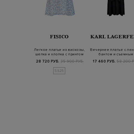
VENTY
FISICO
KARL LAGERFE
рной вязки из
Легкое платье из вискозы,
Вечернее платье с лен
а и шелка ламе
шелка и хлопка с принтом
бантом и съемным
воротником
Б.
98 900 РУБ.
28 720 РУБ.
35 900 РУБ.
17 460 РУБ.
58 200 Р
SS25