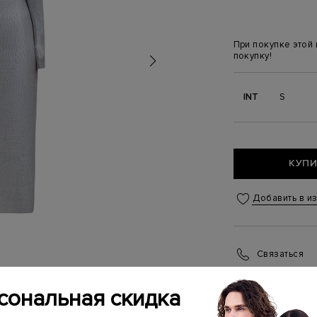
При покупке этой
покупку!
INT
S
КУПИ
Добавить в и
Связаться
Менеджер бутика
(ежедневно с 10:0
сональная скидка