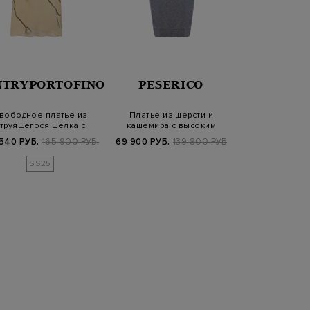
NTRYPORTOFINO
PESERICO
PESER
вободное платье из
Платье из шерсти и
Хлопковое пла
труящегося шелка с
кашемира с высоким
в полоску с ц
элегантным при…
воротом и пайетк…
пояс
540 РУБ.
165 900 РУБ.
69 900 РУБ.
139 800 РУБ.
35 880 РУБ.
8
SS25