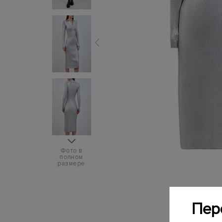
Фото в
полном
размере
Пер