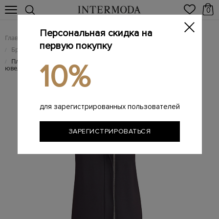
0
Персональная скидка на
Главная
Женщинам
Женская одежда
/
/
первую покупку
Брендовые женские платья
/
Платье-миди с асимметричной отделкой декольте и
/
10%
ювелирной вышивкой
для зарегистрированных пользователей
ЗАРЕГИСТРИРОВАТЬСЯ