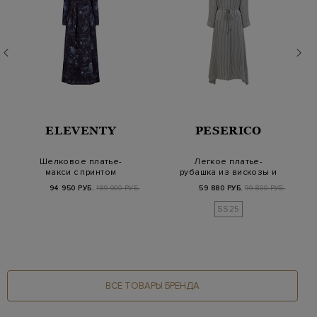
ELEVENTY
PESERICO
Шелковое платье-
Легкое платье-
макси с принтом
рубашка из вискозы и
Ramage и поясом в
шелка в полоску
94 950 РУБ.
189 900 РУБ.
59 880 РУБ.
99 800 РУБ.
тон
SS25
ВСЕ ТОВАРЫ БРЕНДА