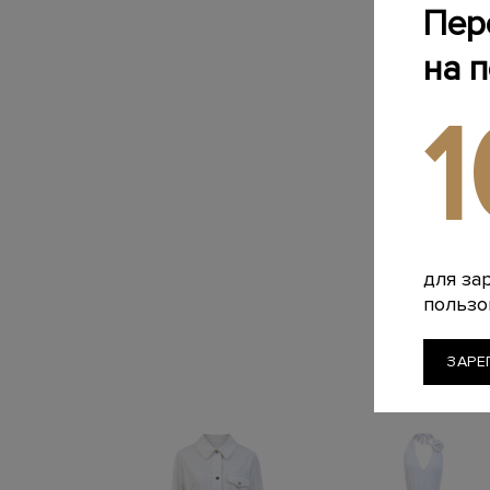
Пер
на 
для за
пользо
ЗАРЕ