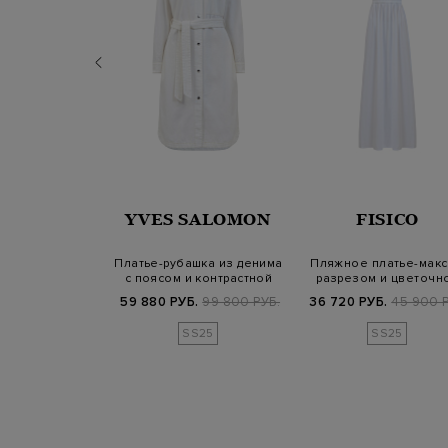
TRO
YVES SALOMON
FISICO
А-силуэта с
Платье-рубашка из денима
Пляжное платье-макс
ринтом пейсли
с поясом и контрастной
разрезом и цветочн
рманами
простр…
деталью
.
136 800 РУБ.
59 880 РУБ.
99 800 РУБ.
36 720 РУБ.
45 900 Р
SS25
SS25