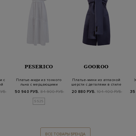
PESERICO
GOOROO
и с
Платье-миди из тонкого
Платье-мини из атласной
ой
льна с мерцающими
шерсти с деталями в стиле
цепочками Pun…
пидж…
пер
УБ.
50 940 РУБ.
84 900 РУБ.
20 880 РУБ.
104 400 РУБ.
35
SS25
ВСЕ ТОВАРЫ БРЕНДА