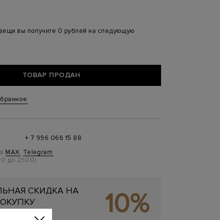
 вещи вы получите 0 рублей на следующую
ТОВАР ПРОДАН
збранное
+ 7 996 066 15 88
 в
MAX
,
Telegram
0 до 21:00)
ЬНАЯ СКИДКА НА
10%
ОКУПКУ