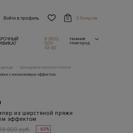
Войти в профиль
0 бонусов
0
АРОЧНЫЙ
8 (800)
Нижний
Новгород
ИФИКАТ
500-
43-83
одежда
Брендовые женские платья
/
ряжи с меланжевым эффектом
O
мпер из шерстяной пряжи
ым эффектом
59 800 руб.
- 60%