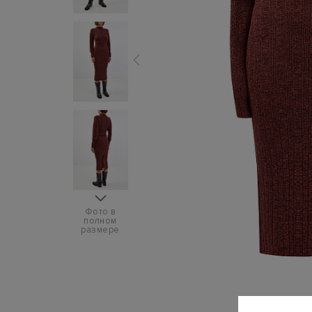
Фото в
полном
размере