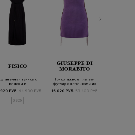
GIUSEPPE DI
FISICO
ELEV
MORABITO
Удлиненная туника с
Трикотажное платье-
Шелковое плат
поясом и
футляр с цепочками из
V-образным 
форированным узором
стразов
поясом
 920 РУБ.
44 900 РУБ.
16 020 РУБ.
53 400 РУБ.
119 340 РУБ.
1
SS25
SS2