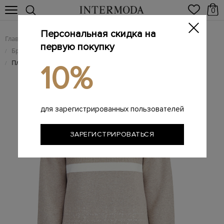
0
Персональная скидка на
Главная
Женщинам
Женская одежда
/
/
первую покупку
Брендовые женские платья
/
Платье из меланжевой пряжи с нитью люрекса
/
10%
для зарегистрированных пользователей
ЗАРЕГИСТРИРОВАТЬСЯ