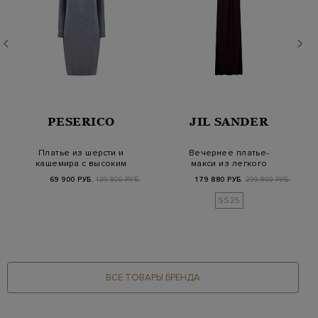
PESERICO
JIL SANDER
Платье из шерсти и
Вечернее платье-
кашемира с высоким
макси из легкого
воротом и пайетк…
вискозного джерси
69 900 РУБ.
139 800 РУБ.
179 880 РУБ.
299 800 РУБ.
со…
SS25
ВСЕ ТОВАРЫ БРЕНДА