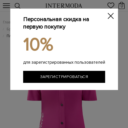
0
Персональная скидка на
Главная
Женщинам
Женская одежда
/
/
первую покупку
Брендовые женские платья
/
Платье-рубашка из&nbsp;эластичной вискозной ткани
/
10%
для зарегистрированных пользователей
ЗАРЕГИСТРИРОВАТЬСЯ