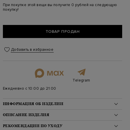
При покупке этой вещи вы получите 0 рублей на следующую
покупку!
ТОВАР ПРОДАН
Добавить в избранное
Telegram
Ежедневно с 10:00 до 21:00
ИНФОРМАЦИЯ ОБ ИЗДЕЛИИ
Материал: вискоза 65%, полиамид 30%, эластан 5%
ОПИСАНИЕ ИЗДЕЛИЯ
На модели: 176/84/59/87 на модели размер 36
Стиль: Платье-рубашка, Короткий рукав, Мини, С принтом,
Эффектное платье-рубашка от Off-White выполнено в
РЕКОМЕНДАЦИИ ПО УХОДУ
Спортивные