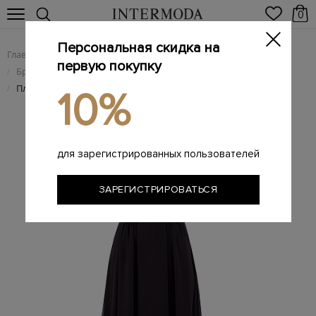
0
Персональная скидка на
Главная
Женщинам
Женская одежда
/
/
первую покупку
Брендовые женские платья
/
Платье с мерцающими пайетками и струящимся подолом
/
10%
для зарегистрированных пользователей
ЗАРЕГИСТРИРОВАТЬСЯ