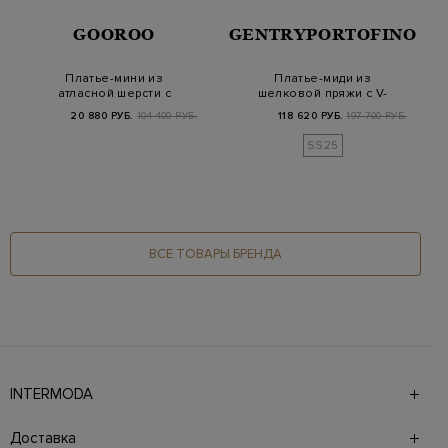
GOOROO
GENTRYPORTOFINO
Платье-мини из
Платье-миди из
атласной шерсти с
шелковой пряжи с V-
деталями в стиле
образным вырезом
20 880 РУБ.
104 400 РУБ.
118 620 РУБ.
197 700 РУБ.
пидж…
SS25
ВСЕ ТОВАРЫ БРЕНДА
INTERMODA
Галерея бутиков INTERMODA представляет более 60
брендов на 4 этажах в самом центре города. На сайте
Доставка
также презентованы новинки с последних показов и