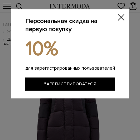
0
Персональная скидка на
Главная
Женщинам
Женская одежда
/
/
первую покупку
Женские пуховики
/
Длинный пуховик Alliston из нейлона CORDURA® с
/
10%
эластичными манжетами
для зарегистрированных пользователей
ЗАРЕГИСТРИРОВАТЬСЯ