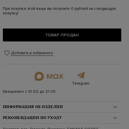
При покупке этой вещи вы получите 0 рублей на следующую
покупку!
ТОВАР ПРОДАН
Добавить в избранное
Telegram
Ежедневно с 10:00 до 21:00
ИНФОРМАЦИЯ ОБ ИЗДЕЛИИ
Материал: полиамид 100%, пух 90%, перо 10%
РЕКОМЕНДАЦИИ ПО УХОДУ
На модели: 175/81/61/91 на модели размер S
Стиль: Удлиненные, Однотонный, С капюшоном
Стирка: Обычная стирка при температуре воды до 30 градусов