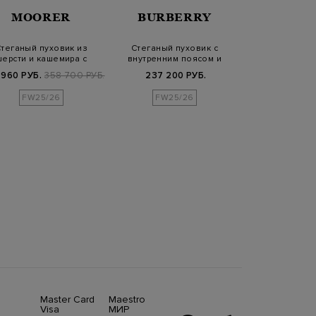
MOORER
BURBERRY
HER
теганый пуховик из
Стеганый пуховик с
Объемный пу
шерсти и кашемира с
внутренним поясом и
матового влаг
разрезами
эмблемой Equest…
нейло
 960 РУБ.
358 700 РУБ.
237 200 РУБ.
94 640 РУБ.
1
FW25/26
FW25/26
FW25/
Master Card
Maestro
Visa
МИР