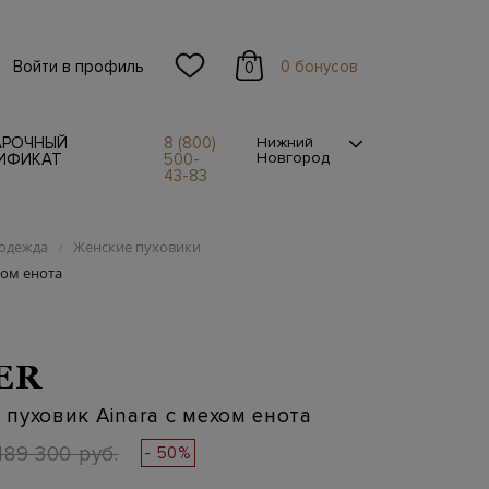
Войти в профиль
0 бонусов
0
АРОЧНЫЙ
8 (800)
Нижний
Новгород
ИФИКАТ
500-
43-83
одежда
Женские пуховики
/
хом енота
ER
пуховик Ainara с мехом енота
189 300 руб.
- 50%