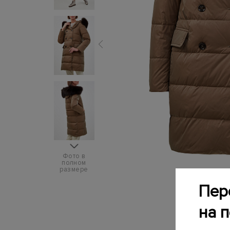
Фото в
полном
размере
Пер
на 