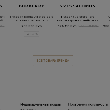
S
BURBERRY
YVES SALOMON
рсти
Пуховая куртка Ambleside с
Пуховик из стеганого
С
ой
потайным капюшоном
влагозащитного нейлона с
Burberry…
меховой…
УБ.
239 800 РУБ.
124 110 РУБ.
177 300 РУБ.
286
FW25/26
ВСЕ ТОВАРЫ БРЕНДА
Индивидуальный пошив
Программа лояльности
ны СНГ
Ежегодно в бутики