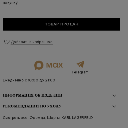
покупку!
ТОВАР ПРОДАН
Добавить в избранное
Telegram
Ежедневно с 10:00 до 21:00
ИНФОРМАЦИЯ ОБ ИЗДЕЛИИ
Материал: хлопок 95%, эластан 5%
РЕКОМЕНДАЦИИ ПО УХОДУ
На модели: 175/82/60/91 на модели размер XS
Стиль: Спортивные
Стирка: Деликатная стирка при температуре воды до 30
Смотреть все:
Одежда
,
Шорты
,
KARL LAGERFELD
Цвет: Бежевый
градусов
Артикул: 245W2190 150
Отбеливание: Отбеливание запрещено