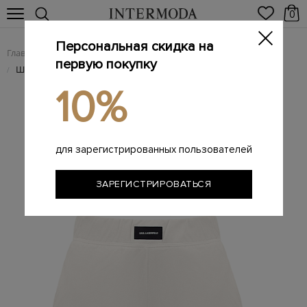
0
Персональная скидка на
Главная
Женщинам
Женская одежда
Женские шорты
/
/
/
первую покупку
Шорты из мягкого хлопкового футера с контрастным патчем
/
10%
для зарегистрированных пользователей
ЗАРЕГИСТРИРОВАТЬСЯ