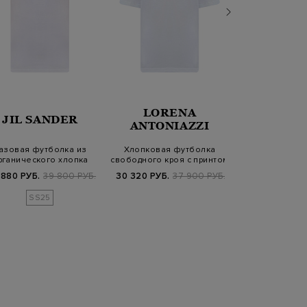
LORENA
JIL SANDER
KARL LA
ANTONIAZZI
азовая футболка из
Хлопковая футболка
Топ с архивны
рганического хлопка
свободного кроя с принтом
структурир
джерси с патч…
в тон
плеча
 880 РУБ.
39 800 РУБ.
30 320 РУБ.
37 900 РУБ.
3 630 РУБ.
1
SS25