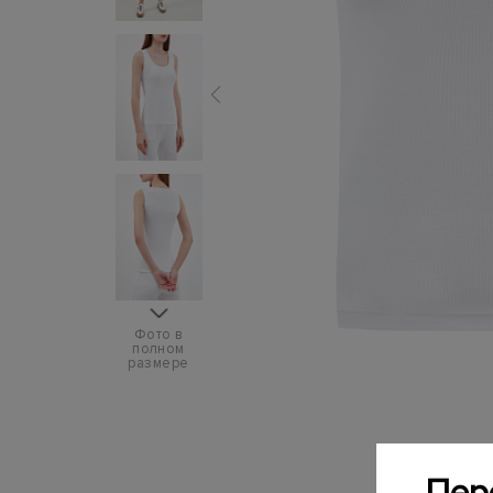
Фото в
полном
размере