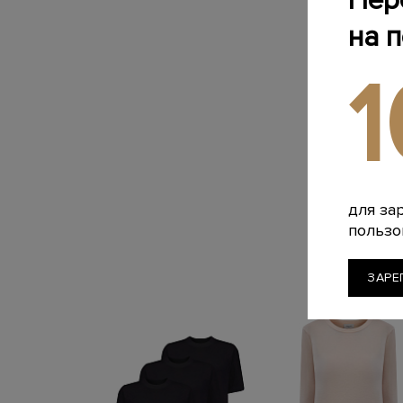
Пер
на 
для за
пользо
ЗАРЕ