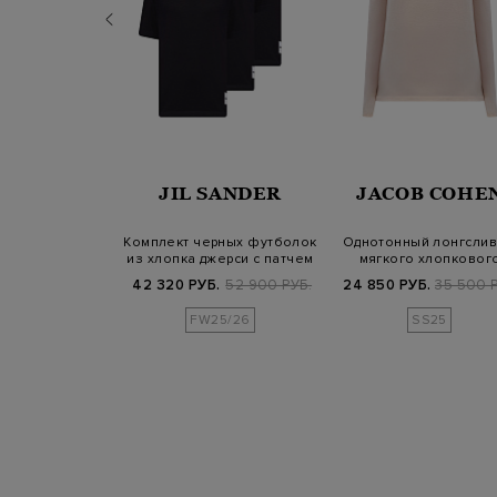
SANDER
JIL SANDER
JACOB COHE
 лонгслив из
Комплект черных футболок
Однотонный лонгслив
го джерси с
из хлопка джерси с патчем
мягкого хлопковог
-принто…
джерси
Б.
58 300 РУБ.
42 320 РУБ.
52 900 РУБ.
24 850 РУБ.
35 500 
SS25
FW25/26
SS25