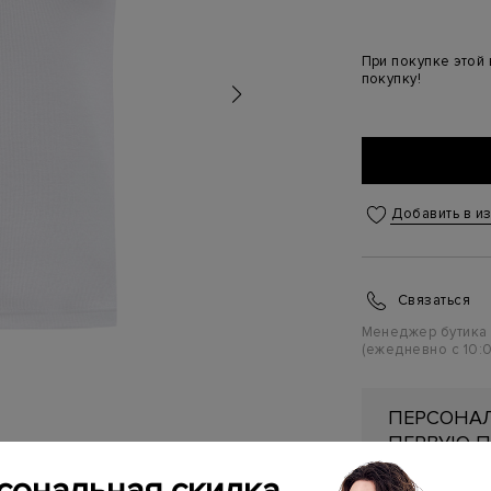
При покупке этой
покупку!
Добавить в и
Связаться
Менеджер бутика
(ежедневно с 10:0
ПЕРСОНАЛ
ПЕРВУЮ П
Подробнее