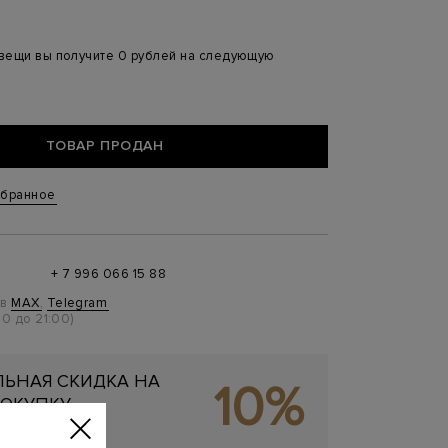
 вещи вы получите 0 рублей на следующую
ТОВАР ПРОДАН
збранное
+ 7 996 066 15 88
 в
MAX
,
Telegram
0 до 21:00)
ЬНАЯ СКИДКА НА
10%
ОКУПКУ