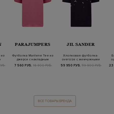
N
PARAJUMPERS
JIL SANDER
 из
Футболка Marilene Tee из
Хлопковая футболка-
Б
о
джерси с накладным
oversize с жемчужными
о
карманом и…
бусинами
РУБ.
7 560 РУБ.
18 900 РУБ.
59 950 РУБ.
119 900 РУБ.
23
ВСЕ ТОВАРЫ БРЕНДА