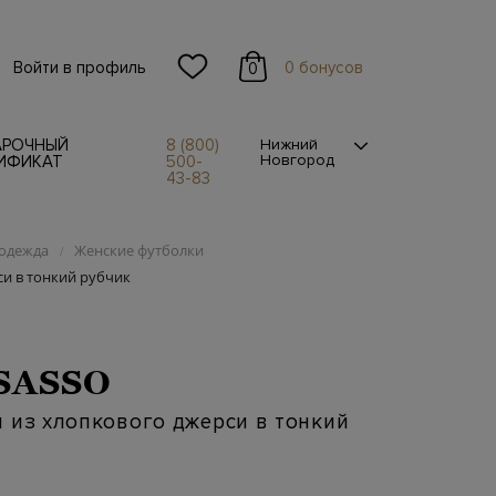
Войти в профиль
0 бонусов
0
АРОЧНЫЙ
8 (800)
Нижний
Новгород
ИФИКАТ
500-
43-83
одежда
Женские футболки
/
си в тонкий рубчик
SASSO
 из хлопкового джерси в тонкий