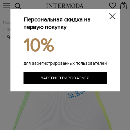
0
Персональная скидка на
Главная
Женщинам
Женская одежда
/
/
первую покупку
Женские футболки
/
Кроп-топ с контрастной окантовкой и вышитым логотипом
/
10%
для зарегистрированных пользователей
ЗАРЕГИСТРИРОВАТЬСЯ