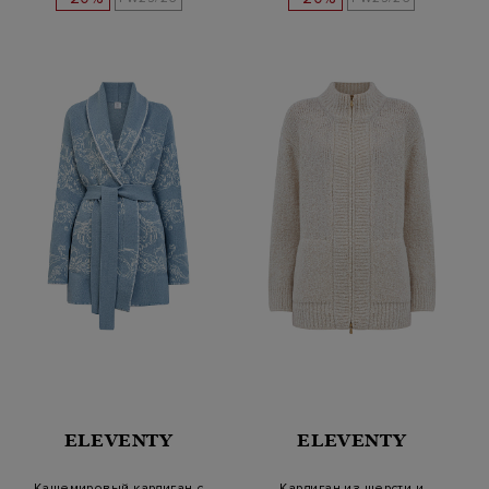
ELEVENTY
ELEVENTY
Кашемировый кардиган с
Кардиган из шерсти и