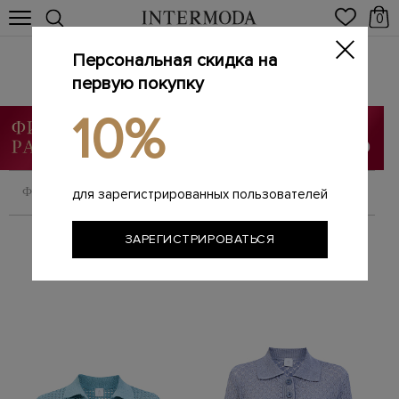
0
Персональная скидка на
Женский трикотаж
Главная
первую покупку
Женщинам
Одежда
Трикотаж
/
/
/
10%
ФИЛЬТРОВАТЬ
СОРТИРОВАТЬ
для зарегистрированных пользователей
ЗАРЕГИСТРИРОВАТЬСЯ