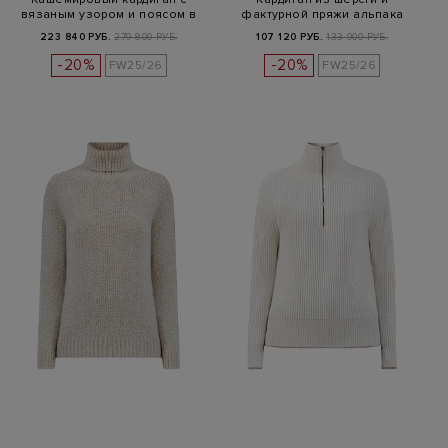
вязаным узором и поясом в
фактурной пряжи альпака
тон
223 840 РУБ.
279 800 РУБ.
107 120 РУБ.
133 900 РУБ.
-20%
-20%
FW25/26
FW25/26