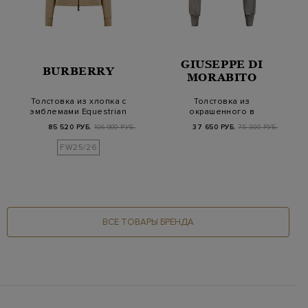
GIUSEPPE DI
BURBERRY
MORABITO
Толстовка из хлопка с
Толстовка из
эмблемами Equestrian
окрашенного в
Knight Desi…
готовом виде хлопка
85 520 РУБ.
106 900 РУБ.
37 650 РУБ.
75 300 РУБ.
с брошь…
FW25/26
ВСЕ ТОВАРЫ БРЕНДА