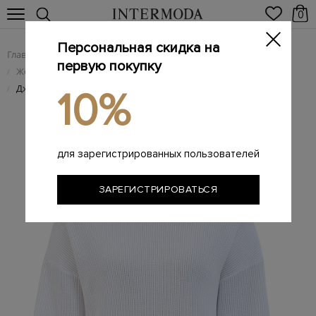
0
Персональная скидка на
Главная
Женщинам
Женская одежда
/
/
первую покупку
Женский трикотаж
/
Джемпер из хлопка английской вязки с цепочкой Мониль
/
10%
для зарегистрированных пользователей
ЗАРЕГИСТРИРОВАТЬСЯ