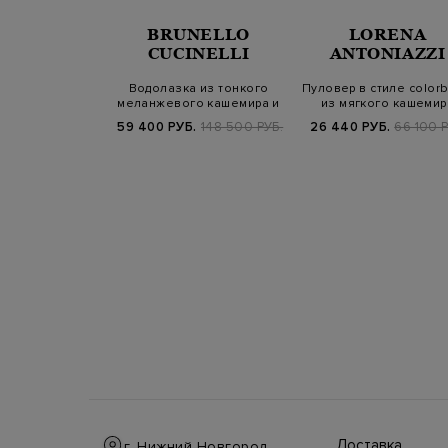
BRUNELLO
LORENA
ERICO
CUCINELLI
ANTONIAZZI
 меланжевой
Водолазка из тонкого
Пуловер в стиле colorb
 кашемира с
меланжевого кашемира и
из мягкого кашемир
м Punto L…
шелка
Б.
64 800 РУБ.
59 400 РУБ.
148 500 РУБ.
26 440 РУБ.
66 100 Р
25/26
Доставка
г. Нижний Новгород