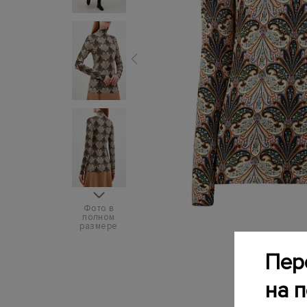
Фото в
полном
размере
Пер
на 