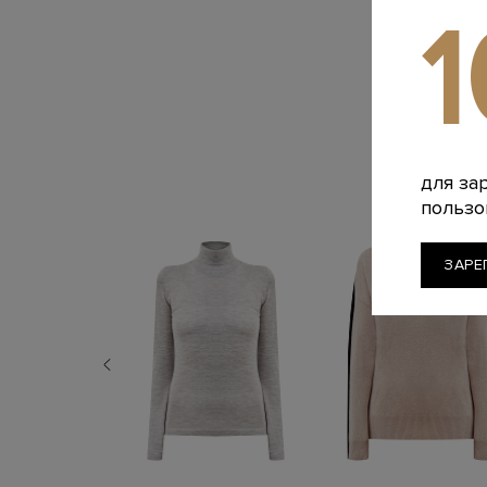
для за
пользо
ЗАРЕ