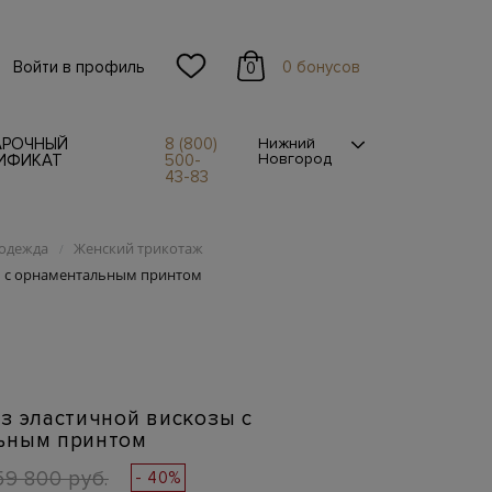
Войти в профиль
0 бонусов
0
АРОЧНЫЙ
8 (800)
Нижний
Новгород
ИФИКАТ
500-
43-83
одежда
Женский трикотаж
/
зы с орнаментальным принтом
з эластичной вискозы с
ьным принтом
59 800 руб.
- 40%