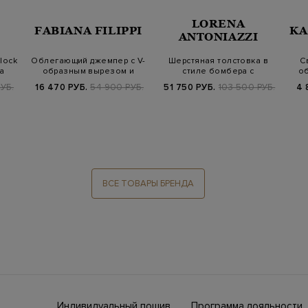
LORENA
FABIANA FILIPPI
KA
ANTONIAZZI
lock
Облегающий джемпер с V-
Шерстяная толстовка в
С
а
образным вырезом и
стиле бомбера с
об
цепочками
регулируемой кул…
УБ.
16 470 РУБ.
54 900 РУБ.
51 750 РУБ.
103 500 РУБ.
4 
ВСЕ ТОВАРЫ БРЕНДА
Индивидуальный пошив
Программа лояльности