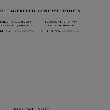
RL LAGERFELD
GENTRYPORTOFINO
GENTRYPO
витшот K/Autograph с
Водолазка из тонкой
Водолазка из
ъемными рукавами и
шерсти и шелка в
шелка в ан
логотипом и…
английскую резинк…
резин
840 РУБ.
24 200 РУБ.
30 400 РУБ.
76 000 РУБ.
40 740 РУБ.
FW25/
Master Card
Maestro