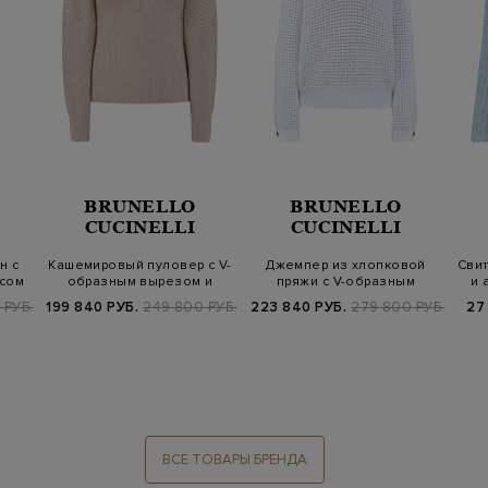
BRUNELLO
BRUNELLO
CUCINELLI
CUCINELLI
н с
Кашемировый пуловер с V-
Джемпер из хлопковой
Свит
ясом
образным вырезом и
пряжи с V-образным
и 
деталью Мон…
вырезом и воро…
 РУБ.
199 840 РУБ.
249 800 РУБ.
223 840 РУБ.
279 800 РУБ.
27
ВСЕ ТОВАРЫ БРЕНДА