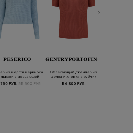
PESERICO
GENTRYPORTOFINO
YVES S
ер из шерсти мериноса
Облегающий джемпер из
Кашемировый
альпаки с мерцающей
шелка и хлопка в рубчик
ручной работы 
нитью…
на пуг
 750 РУБ.
55 500 РУБ.
54 800 РУБ.
69 510 РУБ.
9