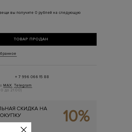
 вещи вы получите 0 рублей на следующую
ТОВАР ПРОДАН
збранное
+ 7 996 066 15 88
 в
MAX
,
Telegram
0 до 21:00)
ЬНАЯ СКИДКА НА
10%
ОКУПКУ