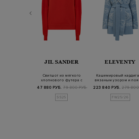
ERICO
JIL SANDER
ELEVENTY
урной вязки из
Свитшот из мягкого
Кашемировый кардига
 мерцающими
хлопкового футера с
вязаным узором и по
етками
вышитой моногра…
в тон
Б.
77 600 РУБ.
47 880 РУБ.
79 800 РУБ.
223 840 РУБ.
279 800
SS25
SS25
FW25/26