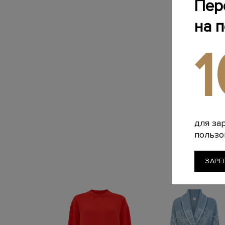
Пер
на 
для за
пользо
ЗАРЕ