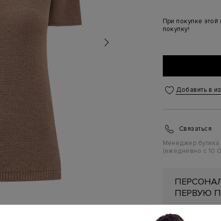
При покупке этой
покупку!
Добавить в и
Связаться
Менеджер бутика
(ежедневно с 10:0
ПЕРСОНАЛ
ПЕРВУЮ П
Подробнее