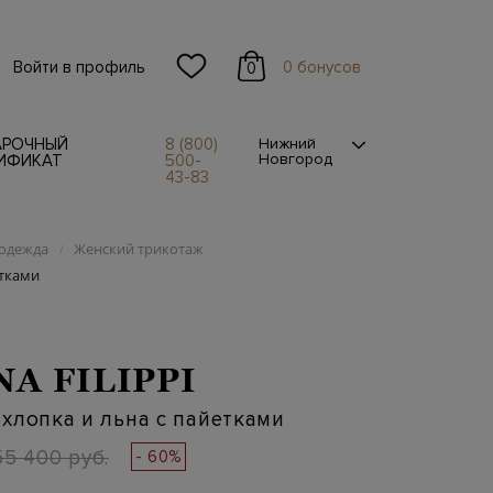
Войти в профиль
0 бонусов
0
АРОЧНЫЙ
8 (800)
Нижний
Новгород
ИФИКАТ
500-
43-83
одежда
Женский трикотаж
/
етками
NA FILIPPI
хлопка и льна с пайетками
55 400 руб.
- 60%