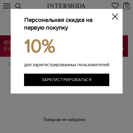
0
Персональная скидка на
Брендовые женские юбки
Главная
первую покупку
Женщинам
Одежда
Юбки
/
/
/
10%
ФИЛЬТРОВАТЬ
СОРТИРОВАТЬ
для зарегистрированных пользователей
ЗАРЕГИСТРИРОВАТЬСЯ
Товаров не найдено