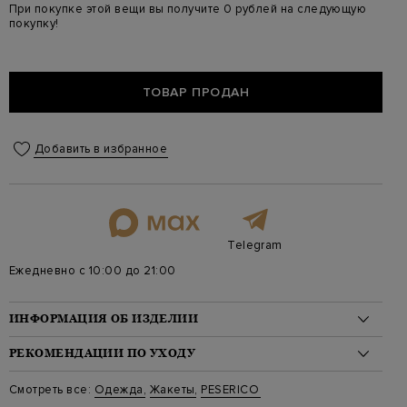
При покупке этой вещи вы получите 0 рублей на следующую
покупку!
ТОВАР ПРОДАН
Добавить в избранное
Telegram
Ежедневно с 10:00 до 21:00
ИНФОРМАЦИЯ ОБ ИЗДЕЛИИ
Материал: хлопок 54%, лен 35%, полиамид 8%, эластан 3%
РЕКОМЕНДАЦИИ ПО УХОДУ
На модели: 175/81/61/91 на модели размер 40
Цвет: Бежевый
Стирка: Деликатная стирка при температуре воды до 30
Смотреть все:
Одежда
,
Жакеты
,
PESERICO
Артикул: s01912j0 02705 741
градусов