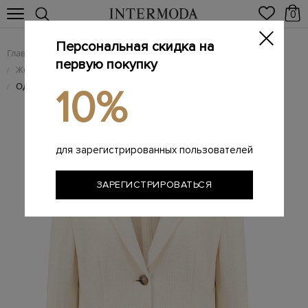
0
Персональная скидка на
Главная
Женщинам
Женская одежда
/
/
первую покупку
Женские жакеты и пиджаки
/
Однобортный блейзер из хлопка и льна с вязаным эффектом
/
10%
для зарегистрированных пользователей
ЗАРЕГИСТРИРОВАТЬСЯ