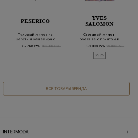
YVES
PESERICO
SALOMON
Пуховый жилет из
Стеганый жилет-
шерсти и кашемира с
oversize с принтом и
вязаным узором
пуховым утеплителе…
75 760 РУБ.
189 400 РУБ.
59 880 РУБ.
99 800 РУБ.
SS25
ВСЕ ТОВАРЫ БРЕНДА
INTERMODA