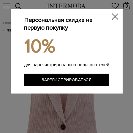
0
Персональная скидка на
Главная
Женщинам
Женская одежда
Женские жилеты
/
/
/
первую покупку
Жилет из льняного и хлопкового репса с цепочкой Мониль
/
10%
для зарегистрированных пользователей
ЗАРЕГИСТРИРОВАТЬСЯ