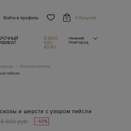
Войти в профиль
0 бонусов
0
АРОЧНЫЙ
8 (800)
Нижний
Новгород
ИФИКАТ
500-
43-83
одежда
Женские жилеты
/
ром пейсли
скозы и шерсти с узором пейсли
46 800 руб.
- 60%