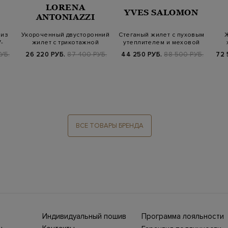
LORENA
YVES SALOMON
ANTONIAZZI
 из
Укороченный двусторонний
Стеганый жилет с пуховым
Ж
-
жилет с трикотажной
утеплителем и меховой
отделкой
отделко…
УБ.
26 220 РУБ.
87 400 РУБ.
44 250 РУБ.
88 500 РУБ.
72 
ВСЕ ТОВАРЫ БРЕНДА
Индивидуальный пошив
Программа лояльности
ны СНГ
Ежегодно в бутики