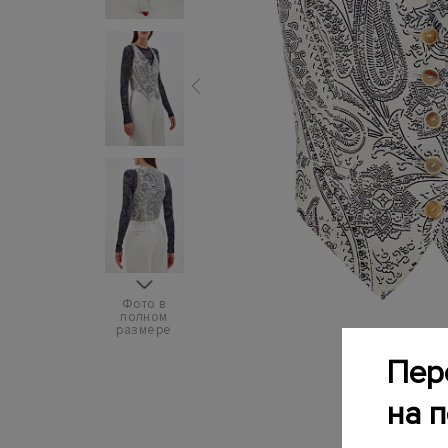
Фото в
полном
размере
Пер
на 