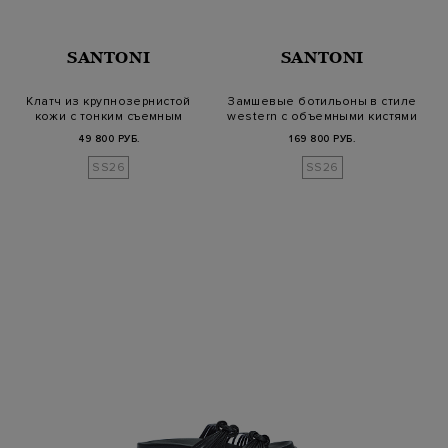
SANTONI
SANTONI
Клатч из крупнозернистой
Замшевые ботильоны в стиле
кожи с тонким съемным
western с объемными кистями
ремешко…
49 800 РУБ.
169 800 РУБ.
SS26
SS26