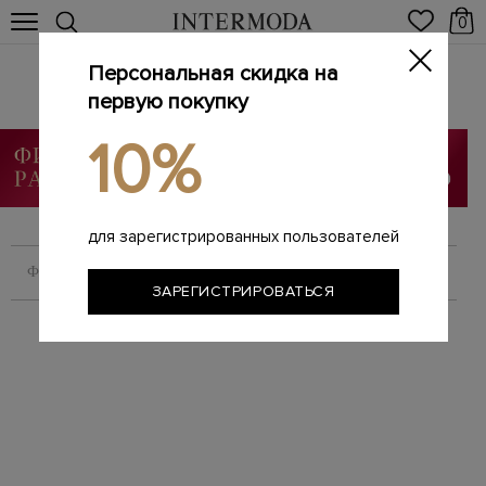
0
Персональная скидка на
Новинки
первую покупку
Главная
Женщинам
Новинки
/
/
10%
Мужское
Женское
для зарегистрированных пользователей
ФИЛЬТРОВАТЬ
СОРТИРОВАТЬ
ЗАРЕГИСТРИРОВАТЬСЯ