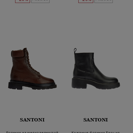
SANTONI
SANTONI
Ботинки из мелкозернистой
Кожаные ботинки Easy на