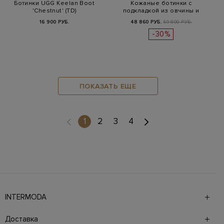
Ботинки UGG Keelan Boot
Кожаные ботинки с
'Chestnut' (TD)
подкладкой из овчины и
ювелирными це…
16 900 РУБ.
48 860 РУБ.
69 800 РУБ.
-30%
ПОКАЗАТЬ ЕЩЕ
(current)
1
2
3
4
INTERMODA
Галерея бутиков INTERMODA представляет более 60
брендов на 4 этажах в самом центре города. На сайте
Доставка
также презентованы новинки с последних показов и