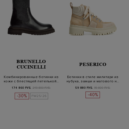
BRUNELLO
PESERICO
CUCINELLI
Комбинированные ботинки из
Ботинки в стиле милитари из
кожи с блестящей петелькой…
нубука, замши и матового н…
174 860 РУБ.
249 800 РУБ.
59 880 РУБ.
99 800 РУБ.
-40%
-30%
FW25/26