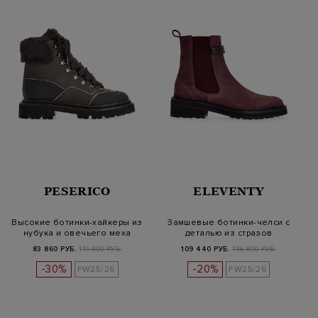
PESERICO
ELEVENTY
Высокие ботинки-хайкеры из
Замшевые ботинки-челси с
нубука и овечьего меха
деталью из стразов
83 860 РУБ.
119 800 РУБ.
109 440 РУБ.
136 800 РУБ.
-30%
-20%
FW25/26
FW25/26