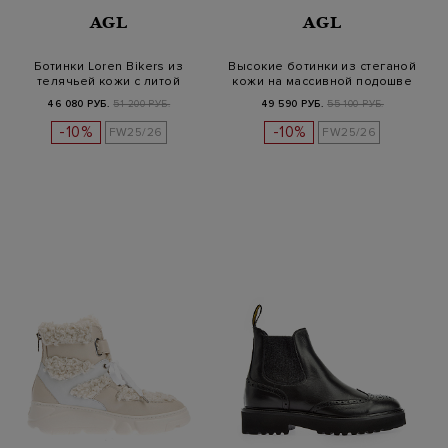
AGL
AGL
Ботинки Loren Bikers из
Высокие ботинки из стеганой
телячьей кожи с литой
кожи на массивной подошве
пряжкой
46 080 РУБ.
51 200 РУБ.
49 590 РУБ.
55 100 РУБ.
-10%
-10%
FW25/26
FW25/26