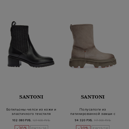
SANTONI
SANTONI
Ботильоны-челси из кожи и
Полусапоги из
эластичного текстиля
патинированной замши с
меховой подкладко…
102 080 РУБ.
127 600 РУБ.
94 320 РУБ.
117 900 РУБ.
-20%
-20%
FW25/26
FW25/26