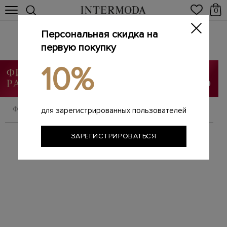
0
Персональная скидка на
Брендовые женские ботинки
Главная
первую покупку
Женщинам
Обувь
Ботинки
/
/
/
10%
ФИЛЬТРОВАТЬ
СОРТИРОВАТЬ
для зарегистрированных пользователей
ЗАРЕГИСТРИРОВАТЬСЯ